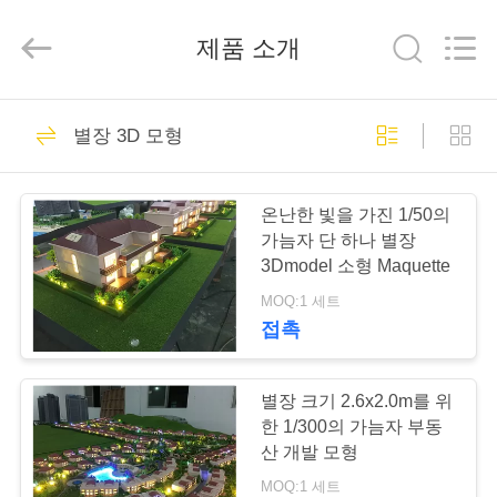
품
질
건
제품 소개
축
술
집
모
집
17
형
협
별장 3D 모형
력
업
건축술 집 모형
체.
제
Copyright
©
온난한 빛을 가진 1/50의
2019
-
품
가늠자 단 하나 별장
2020
architecturehousemodel.com.
3Dmodel 소형 Maquette
All
Rights
Reserved.
MOQ:1 세트
회
접촉
27
사
소
별장 크기 2.6x2.0m를 위
미니어처 건축 모형
한 1/300의 가늠자 부동
개
산 개발 모형
MOQ:1 세트