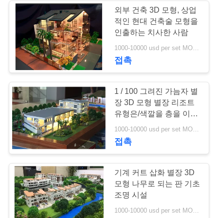
세
외부 건축 3D 모형, 상업
적인 현대 건축술 모형을
11
요
인출하는 치사한 사람
1000-10000 usd per set MOQ:1 세트
별장 3D 모형
접촉
1 / 100 그려진 가늠자 별
장 3D 모형 별장 리조트
유형은/색깔을 층을 이루
었습니다
7
1000-10000 usd per set MOQ:1 세트
접촉
산업 축소 모형
기계 커트 삽화 별장 3D
모형 나무로 되는 판 기초
조명 시설
1000-10000 usd per set MOQ:1 세트