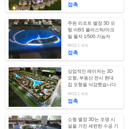
접촉
공
장
주된 리조트 별장 3D 모
12
여
형 아BS 플라스틱/아크
릴 물자 1/500 가늠자
아크릴 건축술 모형
행
MOQ:1 세트
접촉
품
상업적인 레이저는 3D
질
모형, 부동산 전시 현대
관
집 모형을 삭감했습니다
19
MOQ:1 세트
건축 모델을 만들기
리
접촉
재료
연
소형 별장 3D는 조명 시
설을 가진 세련한 수공 기