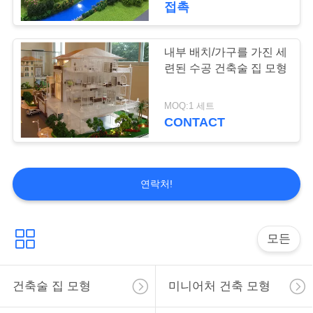
접촉
6
내부 배치/가구를 가진 세
집 실내 3D 모형
련된 수공 건축술 집 모형
MOQ:1 세트
CONTACT
6
연락처!
소형 도시 모형
모든
건축술 집 모형
미니어처 건축 모형