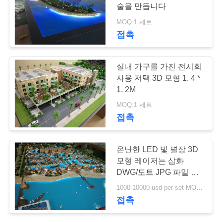
락
술을 만듭니다
주
MOQ:1 세트
14
접촉
세
요
집 3D 모형
실내 가구를 가진 전시회
사용 저택 3D 모형 1. 4 *
1. 2M
인
MOQ:1 세트
용
접촉
문
15
온난한 LED 빛 별장 3D
을
모형 레이저는 삽화
소형 건물 모형
요
DWG/도트 JPG 파일 형
식을 삭감했습니다
1000-10000 usd per set MOQ:1 세트
구
접촉
하